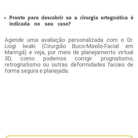
Pronto para descobrir se a cirurgia ortognática é
indicada no seu caso?
- [Cirurgia ortognática
Maringá]
Agende uma avaliação personalizada com o Dr.
Liogi Iwaki (Cirurgião Buco-Maxilo-Facial em
Maringá) e veja, por meio de planejamento virtual
3D, como podemos corrigir prognatismo,
retrognatismo ou outras deformidades faciais de
forma segura e planejada.
[Cirurgia
Principais Palavras-Chave do Texto:
ortognática Maringá]; [Cirurgia Correção da
mandíbula Maringá]; [Cirurgia Deformidade facial
Maringá]; [Onde fazer cirurgia ortognática em
Maringá]; [Preço cirurgia ortognática Maringá];
[Tratamento para prognatismo Maringá];
[Tratamento para retrognatismo Maringá].