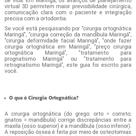
de vida. Em Maringá, os avanços de planejamento
virtual 3D permitem maior previsibilidade cirúrgica,
comunicação clara com o paciente e integração
precisa com a ortodontia.
Se você está pesquisando por "cirurgia ortognática
Maringá", "cirurgia correção da mandíbula Maringá",
"cirurgia deformidade facial Maringá", "onde fazer
cirurgia ortognática em Maringá", "preço cirurgia
ortognática Maringá", "tratamento para
prognatismo Maringá" ou "tratamento para
retrognatismo Maringá", este guia foi escrito para
você.
O que é Cirurgia Ortognática?
- [Cirurgia ortognática
Maringá]
A cirurgia ortognática (do grego: orto = correto;
gnatos = mandíbula) corrige discrepâncias entre a
maxila (osso superior) e a mandíbula (osso inferior).
A reposição óssea é feita por meio de osteotomias