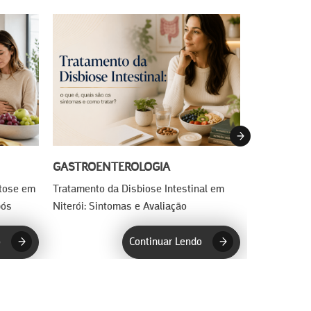
GASTROENTEROLOGIA
GASTROEN
utose em
Tratamento da Disbiose Intestinal em
Investigação
pós
Niterói: Sintomas e Avaliação
Alimentares
o
Continuar Lendo