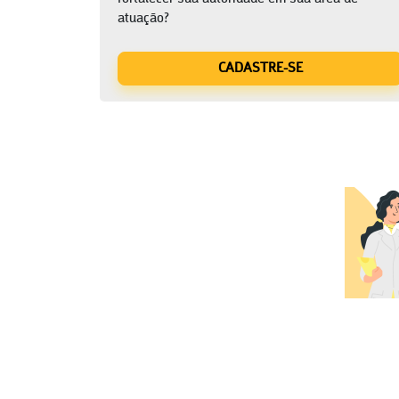
atuação?
CADASTRE-SE