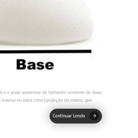
drico e pode aumentar de tamanho somente de duas
a mama) ou para cima (projeção da mama, que
Continuar Lendo