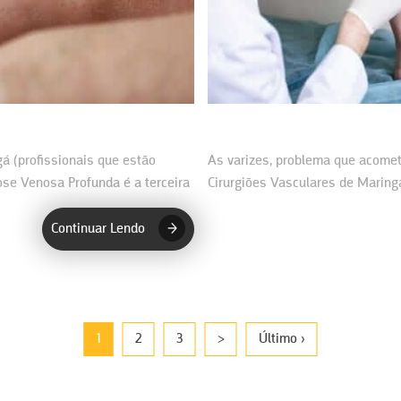
á (profissionais que estão
As varizes, problema que acomet
ose Venosa Profunda é a terceira
Cirurgiões Vasculares de Maringá
Guia Saúde…
Continuar Lendo
1
2
3
>
Último ›