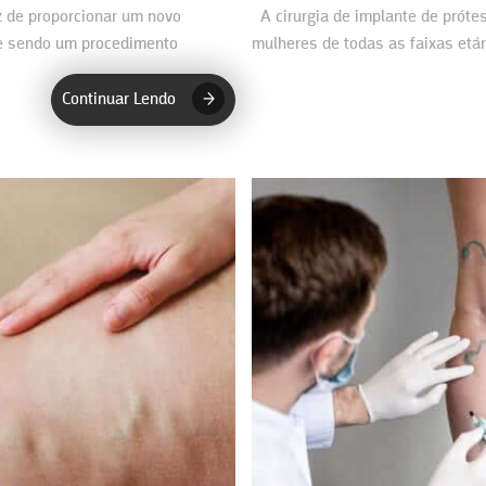
z de proporcionar um novo
A cirurgia de implante de prót
 e sendo um procedimento
mulheres de todas as faixas etár
cirurgiões…
Continuar Lendo