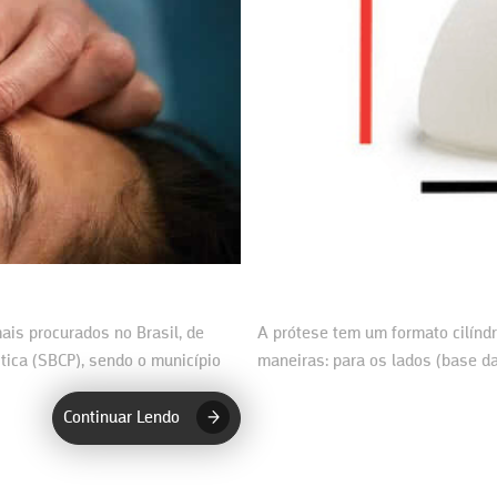
ais procurados no Brasil, de
A prótese tem um formato cilín
stica (SBCP), sendo o município
maneiras: para os lados (base d
pode ser perfil baixo,…
Continuar Lendo