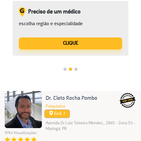
Preciso de um médico
escolha região e especialidade
CLIQUE
Dr. Cleto Rocha Pombo
Psiquiatra
End. 1
Avenida Dr Luiz Teixeira Mendes,, 2840 - Zona 05 -
Maringá. PR
9764 Visualizações