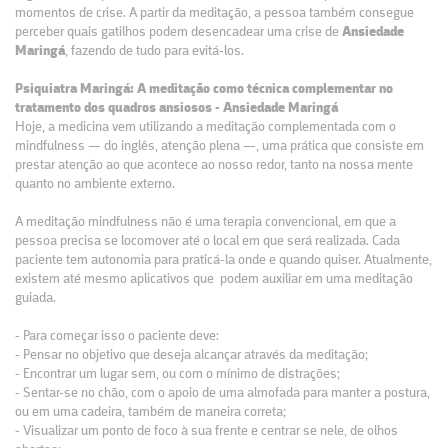
momentos de crise. A partir da meditação, a pessoa também consegue
perceber quais gatilhos podem desencadear uma crise de
Ansiedade
Maringá
, fazendo de tudo para evitá-los.
Psiquiatra Maringá: A meditação como técnica complementar no
tratamento dos quadros ansiosos - Ansiedade Maringá
Hoje, a medicina vem utilizando a meditação complementada com o
mindfulness — do inglês, atenção plena —, uma prática que consiste em
prestar atenção ao que acontece ao nosso redor, tanto na nossa mente
quanto no ambiente externo.
A meditação mindfulness não é uma terapia convencional, em que a
pessoa precisa se locomover até o local em que será realizada. Cada
paciente tem autonomia para praticá-la onde e quando quiser. Atualmente,
existem até mesmo aplicativos que podem auxiliar em uma meditação
guiada.
- Para começar isso o paciente deve:
- Pensar no objetivo que deseja alcançar através da meditação;
- Encontrar um lugar sem, ou com o mínimo de distrações;
- Sentar-se no chão, com o apoio de uma almofada para manter a postura,
ou em uma cadeira, também de maneira correta;
- Visualizar um ponto de foco à sua frente e centrar se nele, de olhos