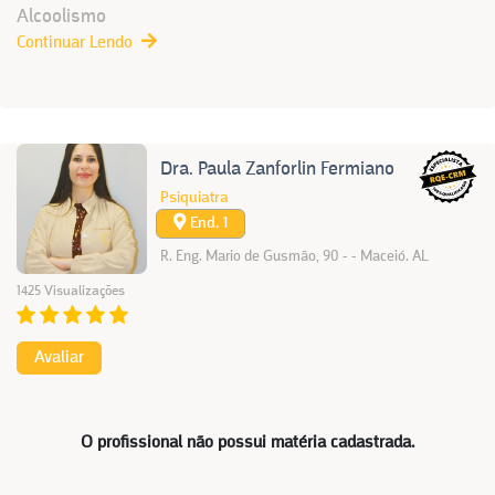
Alcoolismo
Continuar Lendo
Dra. Paula Zanforlin Fermiano
Psiquiatra
End. 1
R. Eng. Mario de Gusmão, 90 - - Maceió. AL
1425 Visualizações
Avaliar
O profissional não possui matéria cadastrada.