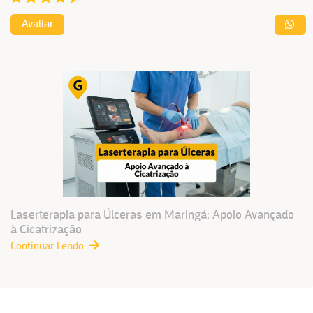
Avaliar
Laserterapia para Úlceras em Maringá: Apoio Avançado
à Cicatrização
Continuar Lendo