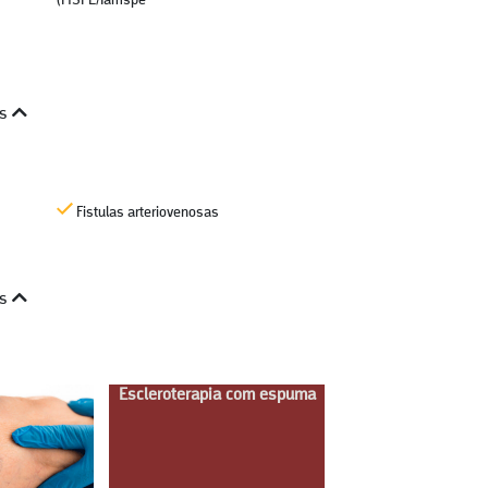
(HSPE/Iamspe
is
Fistulas arteriovenosas
is
Escleroterapia com espuma
Escleroterapia com
somada ao la
transdérmic