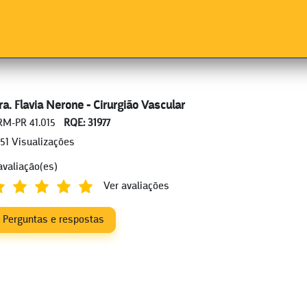
ra. Flavia Nerone - Cirurgião Vascular
RM-PR 41.015
RQE: 31977
151 Visualizações
avaliação(es)
Ver avaliações
Perguntas e respostas