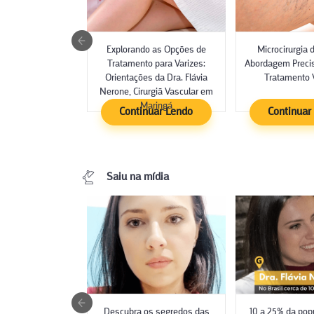
Explorando as Opções de
Microcirurgia 
Tratamento para Varizes:
Abordagem Precis
Orientações da Dra. Flávia
Tratamento 
Nerone, Cirurgiã Vascular em
Maringá
Continuar Lendo
Continuar
Saiu na mídia
Descubra os segredos das
10 a 25% da pop