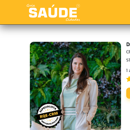
D
C
5
1 