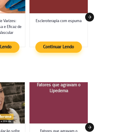
de Varizes:
Escleroterapia com espuma
Escleroterapia com 
a e Eficaz de
somada ao laser tran
Vascular
 Lendo
Continuar Lendo
Continuar Le
Fatores que agravam o
Exame de Dopp
Lipedema
ulação sofre
Fatores que agravam o
Exame de Dopp