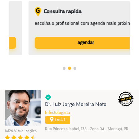
e um médico
Consulta rapida
e especialidade
escolha o profissional c
CLIQUE
agen
Dr. Luiz Jorge Moreira Neto
Infectologista
End. 1
Rua Princesa Isabel, 138 - Zona 04 - Maringá. PR
14126 Visualizações