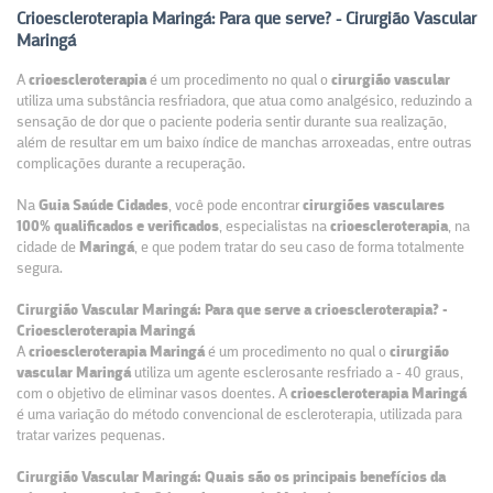
Crioescleroterapia Maringá: Para que serve? - Cirurgião Vascular
Maringá
A
crioescleroterapia
é um procedimento no qual o
cirurgião
vascular
utiliza uma substância resfriadora, que atua como analgésico, reduzindo a
sensação de dor que o paciente poderia sentir durante sua realização,
além de resultar em um baixo índice de manchas arroxeadas, entre outras
complicações durante a recuperação.
Na
Guia Saúde Cidades
, você pode encontrar
cirurgiões vasculares
100% qualificados e verificados
, especialistas na
crioescleroterapia
, na
cidade de
Maringá
, e que podem tratar do seu caso de forma totalmente
segura.
Cirurgião Vascular Maringá: Para que serve a crioescleroterapia? -
Crioescleroterapia Maringá
A
crioescleroterapia Maringá
é um procedimento no qual o
cirurgião
vascular Maringá
utiliza um agente esclerosante resfriado a - 40 graus,
com o objetivo de eliminar vasos doentes. A
crioescleroterapia Maringá
é uma variação do método convencional de escleroterapia, utilizada para
tratar varizes pequenas.
Cirurgião Vascular Maringá: Quais são os principais benefícios da