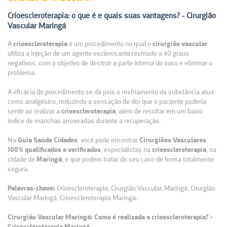
Crioescleroterapia: o que é e quais suas vantagens? - Cirurgião
Vascular Maringá
A
crioescleroterapia
é um procedimento no qual o
cirurgião
vascular
utiliza a injeção de um agente esclerosante resfriado a 40 graus
negativos, com o objetivo de destruir a parte interna do vaso e eliminar o
problema.
A eficácia do procedimento se dá pois o resfriamento da substância atua
como analgésico, reduzindo a sensação de dor que o paciente poderia
sentir ao realizar a
crioescleroterapia
, além de resultar em um baixo
índice de manchas arroxeadas durante a recuperação.
Na
Guia Saúde Cidades
, você pode encontrar
Cirurgiões Vasculares
100% qualificados e verificados
, especialistas na
crioescleroterapia
, na
cidade de
Maringá
, e que podem tratar do seu caso de forma totalmente
segura.
Palavras-chave:
Crioescleroterapia, Cirurgião Vascular, Maringá, Cirurgião
Vascular Maringá, Crioescleroterapia Maringá.
Cirurgião Vascular Maringá: Como é realizada a crioescleroterapia? -