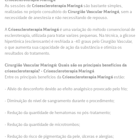
Crioescleroterapia Maringá
As sessões de
Crioescleroterapia Maringá
são bastante simples,
realizadas no próprio consultório do
Cirurgião Vascular Maringá
, sem a
necessidade de anestesia e não necessitando de repouso.
A
Crioescleroterapia Maringá
é uma variação do método convencional de
escleroterapia, utilizada para tratar varizes pequenas. Na técnica, a glicose
hipertônica (esclerosante) é resfriada a -40 graus pelo Cirurgião Vascular,
o que aumenta sua capacidade de ação da substância e otimiza os
resultados do tratamento.
Cirurgião Vascular Maringá: Quais são os principais benefícios da
crioescleroterapia? - Crioescleroterapia Maringá
Entre os principais benefícios da
Crioescleroterapia Maringá
estão:
- Alívio do desconforto devido ao efeito analgésico provocado pelo frio;
- Diminuição do nível de sangramento durante o procedimento;
- Redução da quantidade de hematomas no pós-tratamento;
- Redução da quantidade de microtrombos;
- Redução do risco de pigmentação da pele, úlceras e alergias;