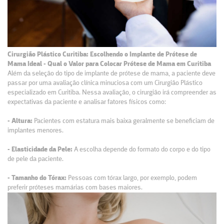
Cirurgião Plástico Curitiba: Escolhendo o Implante de Prótese de
Mama Ideal - Qual o Valor para Colocar Prótese de Mama em Curitiba
Além da seleção do tipo de implante de prótese de mama, a paciente deve
passar por uma avaliação clínica minuciosa com um Cirurgião Plástico
especializado em Curitiba. Nessa avaliação, o cirurgião irá compreender as
expectativas da paciente e analisar fatores físicos como:
- Altura:
Pacientes com estatura mais baixa geralmente se beneficiam de
implantes menores.
- Elasticidade da Pele:
A escolha depende do formato do corpo e do tipo
de pele da paciente.
- Tamanho do Tórax:
Pessoas com tórax largo, por exemplo, podem
preferir próteses mamárias com bases maiores.