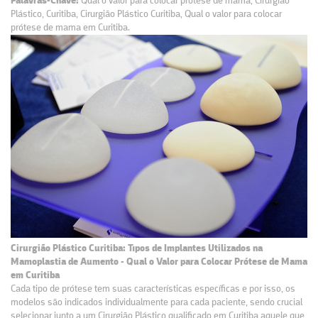
Palavras-Chave:
Qual o valor para colocar prótese de mama, Cirurgião
Plástico, Curitiba, Cirurgião Plástico Curitiba, Qual o valor para colocar
prótese de mama em Curitiba.
Cirurgião Plástico Curitiba: Tipos de Implantes Utilizados na
Mamoplastia de Aumento - Qual o Valor para Colocar Prótese de Mama
em Curitiba
Cada tipo de prótese tem suas características específicas e por isso, os
modelos são indicados individualmente para cada paciente, sendo crucial
selecionar junto a um Cirurgião Plástico qualificado em Curitiba aquele que