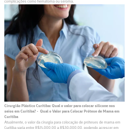
complicações como hematoma ou seroma.
Cirurgião Plástico Curitiba: Qual o valor para colocar silicone nos
seios em Curitiba? - Qual o Valor para Colocar Prótese de Mama em
Curitiba
Atualmente, o valor da cirurgia para colocação de próteses de mama em
Curitiba varia entre R$15.000,00 a R$30.000,00, podendo acrescer em