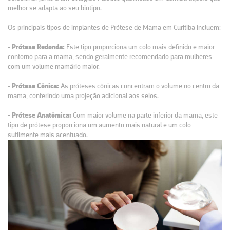
melhor se adapta ao seu biotipo.
Os principais tipos de implantes de Prótese de Mama em Curitiba incluem:
- Prótese Redonda:
Este tipo proporciona um colo mais definido e maior
contorno para a mama, sendo geralmente recomendado para mulheres
com um volume mamário maior.
- Prótese Cônica:
As próteses cônicas concentram o volume no centro da
mama, conferindo uma projeção adicional aos seios.
- Prótese Anatômica:
Com maior volume na parte inferior da mama, este
tipo de prótese proporciona um aumento mais natural e um colo
sutilmente mais acentuado.