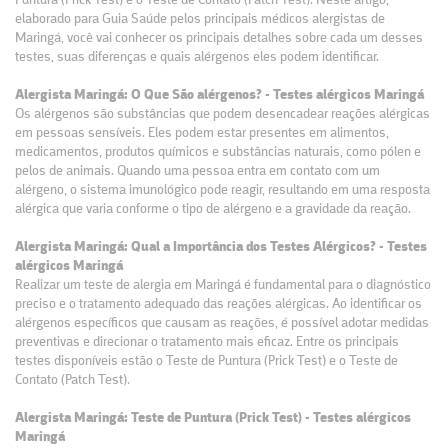
Puntura (Prick Test) e o Teste de Contato (Patch Test). Neste artigo,
elaborado para Guia Saúde pelos principais médicos alergistas de
Maringá, você vai conhecer os principais detalhes sobre cada um desses
testes, suas diferenças e quais alérgenos eles podem identificar.
Alergista Maringá: O Que São alérgenos? - Testes alérgicos Maringá
Os alérgenos são substâncias que podem desencadear reações alérgicas
em pessoas sensíveis. Eles podem estar presentes em alimentos,
medicamentos, produtos químicos e substâncias naturais, como pólen e
pelos de animais. Quando uma pessoa entra em contato com um
alérgeno, o sistema imunológico pode reagir, resultando em uma resposta
alérgica que varia conforme o tipo de alérgeno e a gravidade da reação.
Alergista Maringá: Qual a Importância dos Testes Alérgicos? - Testes
alérgicos Maringá
Realizar um teste de alergia em Maringá é fundamental para o diagnóstico
preciso e o tratamento adequado das reações alérgicas. Ao identificar os
alérgenos específicos que causam as reações, é possível adotar medidas
preventivas e direcionar o tratamento mais eficaz. Entre os principais
testes disponíveis estão o Teste de Puntura (Prick Test) e o Teste de
Contato (Patch Test).
Alergista Maringá: Teste de Puntura (Prick Test) - Testes alérgicos
Maringá