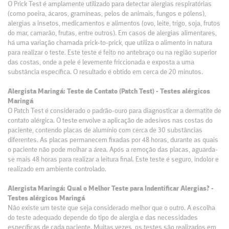
O Prick Test é amplamente utilizado para detectar alergias respiratórias
(como poeira, ácaros, gramíneas, pelos de animais, fungos e pólens),
alergias a insetos, medicamentos e alimentos (ovo, leite, trigo, soja, frutos
do mar, camarão, frutas, entre outros). Em casos de alergias alimentares,
há uma variação chamada prick-to-prick, que utiliza o alimento in natura
para realizar o teste. Este teste é feito no antebraço ou na região superior
das costas, onde a pele é levemente friccionada e exposta a uma
substância específica. O resultado é obtido em cerca de 20 minutos.
Alergista Maringá: Teste de Contato (Patch Test) - Testes alérgicos
Maringá
O Patch Test é considerado o padrão-ouro para diagnosticar a dermatite de
contato alérgica. O teste envolve a aplicação de adesivos nas costas do
paciente, contendo placas de alumínio com cerca de 30 substâncias
diferentes. As placas permanecem fixadas por 48 horas, durante as quais
o paciente não pode molhar a área. Após a remoção das placas, aguarda-
se mais 48 horas para realizar a leitura final. Este teste é seguro, indolor e
realizado em ambiente controlado.
Alergista Maringá: Qual o Melhor Teste para Indentificar Alergias? -
Testes alérgicos Maringá
Não existe um teste que seja considerado melhor que o outro. A escolha
do teste adequado depende do tipo de alergia e das necessidades
específicas de cada paciente. Muitas vezes, os testes são realizados em