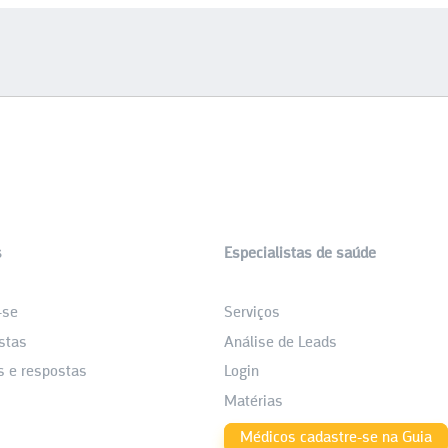
s
Especialistas de saúde
_
-se
Serviços
stas
Análise de Leads
s e respostas
Login
Matérias
Médicos cadastre-se na Guia