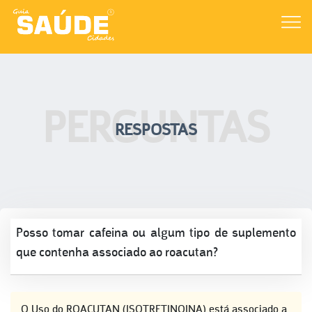
PERGUNTAS
RESPOSTAS
Posso tomar cafeina ou algum tipo de suplemento
que contenha associado ao roacutan?
O Uso do ROACUTAN (ISOTRETINOINA) está associado a