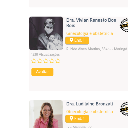
Dra. Vivian Renesto Dos
Reis
Ginecologia e obstetrícia
End. 1
R. Néo Alves Martins, 3377 - - Maringá
1230 Visualizações
Avaliar
Dra. Ludilaine Bronzati
Ginecologia e obstetrícia
End. 1
, - - Maringá. PR