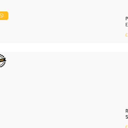
P
E
C
na
R
S
C