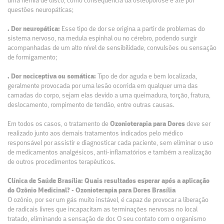
uma hérnia de disco,
como consequência da osteoporose e até por
questões neuropáticas;
. Dor neuropática:
Esse tipo de dor se origina a partir de problemas do
sistema nervoso, na medula espinhal ou no cérebro, podendo surgir
acompanhadas de um alto nível de sensibilidade, convulsões ou sensação
de formigamento;
. Dor nociceptiva ou somática:
Tipo de dor aguda e bem localizada,
geralmente provocada por uma lesão ocorrida em qualquer uma das
camadas do corpo, sejam elas devido a uma queimadura, torção, fratura,
deslocamento, rompimento de tendão, entre outras causas.
Em todos os casos, o tratamento de
Ozonioterapia para Dores
deve ser
realizado junto aos demais tratamentos indicados pelo médico
responsável por assistir e diagnosticar cada paciente, sem eliminar o uso
de medicamentos analgésicos, anti-inflamatórios e também a realização
de outros procedimentos terapêuticos.
Clínica de Saúde Brasília: Quais resultados esperar após a aplicação
do Ozônio Medicinal? - Ozonioterapia para Dores Brasília
O ozônio, por ser um gás muito instável, é capaz de provocar a liberação
de radicais livres que incapacitam as terminações nervosas no local
tratado, eliminando a sensação de dor. O seu contato com o organismo