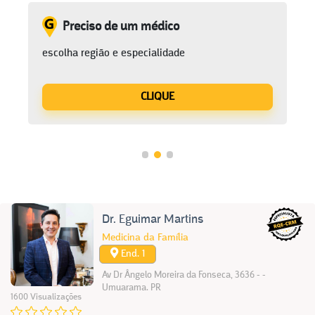
Preciso de um médico
escolha região e especialidade
CLIQUE
Dr. Eguimar Martins
Medicina da Família
End. 1
Av Dr Ângelo Moreira da Fonseca, 3636 - -
Umuarama. PR
1600 Visualizações