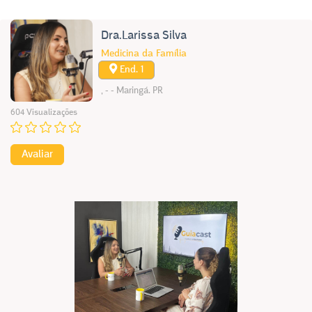
Dra.Larissa Silva
Medicina da Família
End. 1
, - - Maringá. PR
604 Visualizações
Avaliar