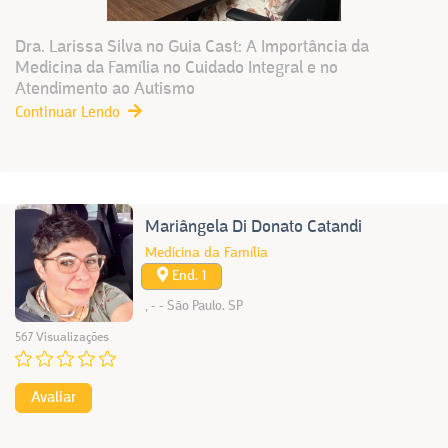
Dra. Larissa Silva no Guia Cast: A Importância da
Medicina da Família no Cuidado Integral e no
Atendimento ao Autismo
Continuar Lendo
Mariângela Di Donato Catandi
Medicina da Família
End. 1
, - - São Paulo. SP
567 Visualizações
Avaliar