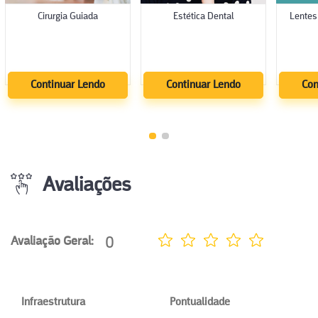
Cirurgia Guiada
Estética Dental
Lentes
Continuar Lendo
Continuar Lendo
Con
Avaliações
0
Avaliação Geral:
Infraestrutura
Pontualidade