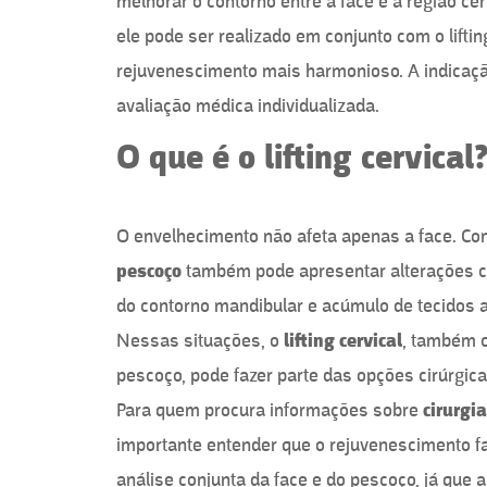
melhorar o contorno entre a face e a região cer
ele pode ser realizado em conjunto com o liftin
rejuvenescimento mais harmonioso. A indica
avaliação médica individualizada.
O que é o lifting cervical
O envelhecimento não afeta apenas a face. Co
pescoço
também pode apresentar alterações co
do contorno mandibular e acúmulo de tecidos a
Nessas situações, o
lifting cervical
, também c
pescoço, pode fazer parte das opções cirúrgic
Para quem procura informações sobre
cirurgi
importante entender que o rejuvenescimento fa
análise conjunta da face e do pescoço, já qu