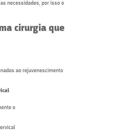
s necessidades, por isso o
sma cirurgia que
onados ao rejuvenescimento
ical
mente o
ervical