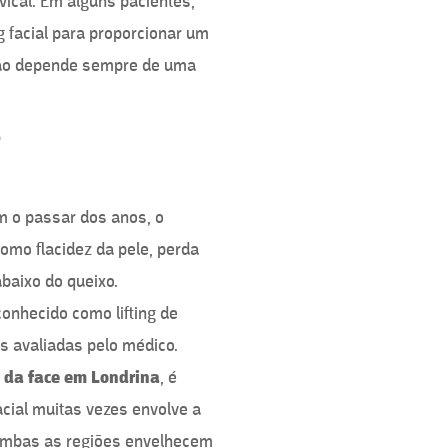
vical. Em alguns pacientes,
g facial para proporcionar um
ção depende sempre de uma
?
m o passar dos anos, o
mo flacidez da pele, perda
baixo do queixo.
onhecido como lifting de
as avaliadas pelo médico.
a da face em Londrina
, é
cial muitas vezes envolve a
e ambas as regiões envelhecem