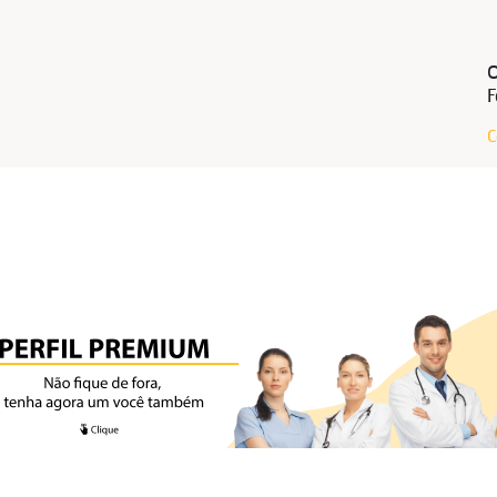
O
F
C