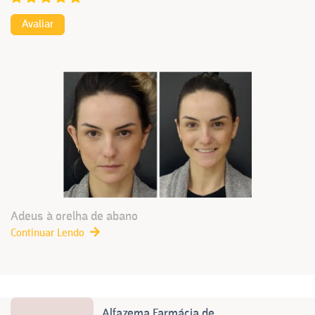
Avaliar
Adeus à orelha de abano
Continuar Lendo
Alfazema Farmácia de