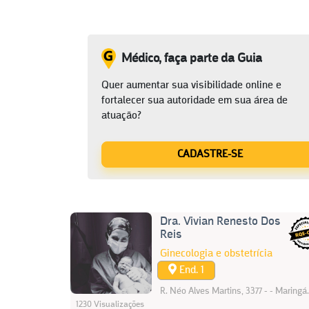
Médico, faça parte da Guia
Quer aumentar sua visibilidade online e
fortalecer sua autoridade em sua área de
atuação?
CADASTRE-SE
Dra. Vivian Renesto Dos
Reis
Ginecologia e obstetrícia
End. 1
R. Néo Alves Martins, 3377 - - Maringá
1230 Visualizações