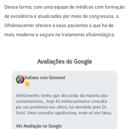
Dessa forma, com uma equipe de médicos com formação
de excelência e atualizados por meio de congressos, a
Oftalmocenter oferece a seus pacientes o que há de
mais moderno e seguro no tratamento oftalmológico.
Avaliações do Google
Italiano com Giovanni
Infelizmente, tenho que discordar da maioria dos
comentaristas... hoje fiz minha primeira consulta
por um problema nos olhos; fui atendido pelo Dr.
Seizi. Uma consulta rapidíssima, onde só ele falou,
e pouco, fez um exame com um aparelho e
literalmente me acompanhou até a saída,
Ver Avaliação no Google